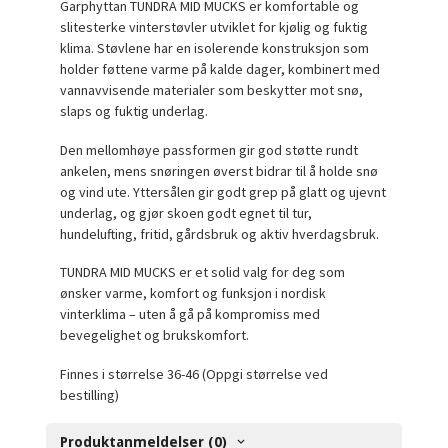
Garphyttan TUNDRA MID MUCKS er komfortable og
slitesterke vinterstøvler utviklet for kjølig og fuktig
klima. Støvlene har en isolerende konstruksjon som
holder føttene varme på kalde dager, kombinert med
vannavvisende materialer som beskytter mot snø,
slaps og fuktig underlag.
Den mellomhøye passformen gir god støtte rundt
ankelen, mens snøringen øverst bidrar til å holde snø
og vind ute. Yttersålen gir godt grep på glatt og ujevnt
underlag, og gjør skoen godt egnet til tur,
hundelufting, fritid, gårdsbruk og aktiv hverdagsbruk.
TUNDRA MID MUCKS er et solid valg for deg som
ønsker varme, komfort og funksjon i nordisk
vinterklima – uten å gå på kompromiss med
bevegelighet og brukskomfort.
Finnes i størrelse 36-46 (Oppgi størrelse ved
bestilling)
Produktanmeldelser (0)