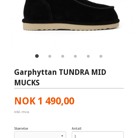
Garphyttan TUNDRA MID
MUCKS
Pris
NOK
1 490,00
inkl. mva.
Størrelse
Antall