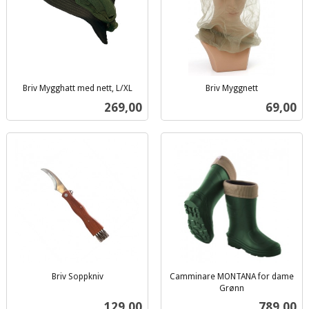
Briv Mygghatt med nett, L/XL
Briv Myggnett
inkl.
inkl.
Pris
Pris
269,00
69,00
mva.
mva.
Briv Soppkniv
Camminare MONTANA for dame
inkl.
Grønn
inkl.
mva.
Pris
Pris
129,00
789,00