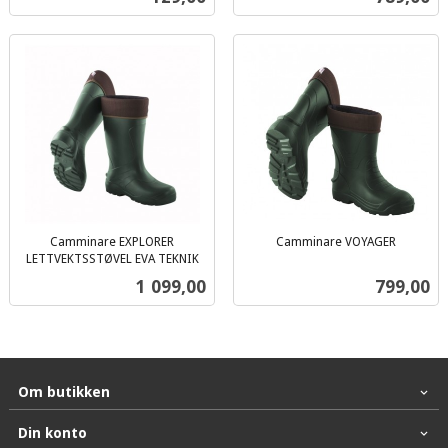
mva.
Camminare EXPLORER
Camminare VOYAGER
inkl.
LETTVEKTSSTØVEL EVA TEKNIK
inkl.
mva.
Pris
Pris
1 099,00
799,00
mva.
Om butikken
Din konto