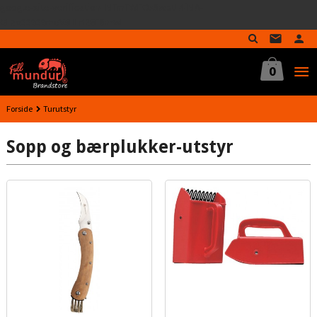
google-site-verification=MTmTWFOx8wptL4fMA-
Gå
GLzo33939meV5HLrI26F8nrwI
til
innholdet
0
Forside
Turutstyr
Sopp og bærplukker-utstyr