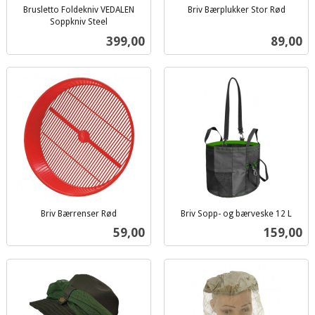
Brusletto Foldekniv VEDALEN
Briv Bærplukker Stor Rød
inkl.
Soppkniv Steel
inkl.
mva.
Pris
Pris
399,00
89,00
mva.
Briv Bærrenser Rød
Briv Sopp- og bærveske 12 L
inkl.
inkl.
Pris
Pris
59,00
159,00
mva.
mva.