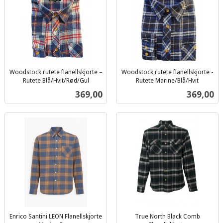
Woodstock rutete flanellskjorte –
Woodstock rutete flanellskjorte -
Rutete Blå/Hvit/Rød/Gul
Rutete Marine/Blå/Hvit
inkl.
inkl.
Pris
Pris
369,00
369,00
mva.
mva.
Enrico Santini LEON Flanellskjorte
True North Black Comb