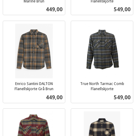
Marine Brun
Flanellskjorte
inkl.
inkl.
Pris
Pris
449,00
549,00
mva.
mva.
Enrico Santini DALTON
True North Tarmac Comb
Flanellskjorte Grå Brun
Flanellskjorte
inkl.
inkl.
Pris
Pris
449,00
549,00
mva.
mva.