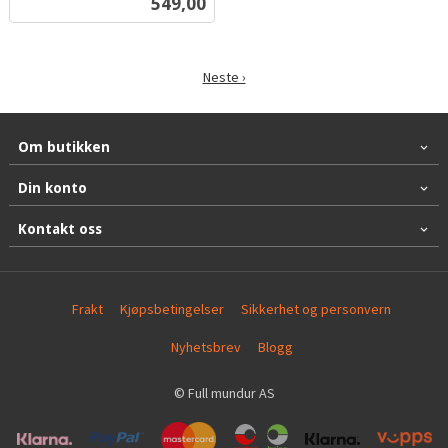
Pris
549,00
mva.
Neste ›
Om butikken
Din konto
Kontakt oss
Frakt
Kjøpsbetingelser
Sikkerhet og personvern
Nyhetsbrev
Blogg
© Full mundur AS