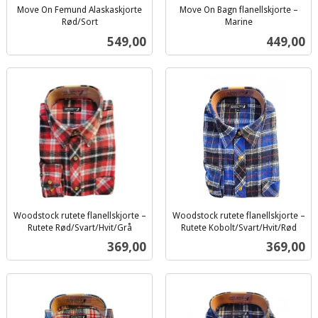
Move On Femund Alaskaskjorte
Move On Bagn flanellskjorte –
Rød/Sort
Marine
inkl.
inkl.
Pris
Pris
549,00
449,00
mva.
mva.
Woodstock rutete flanellskjorte –
Woodstock rutete flanellskjorte –
Rutete Rød/Svart/Hvit/Grå
Rutete Kobolt/Svart/Hvit/Rød
inkl.
inkl.
Pris
Pris
369,00
369,00
mva.
mva.