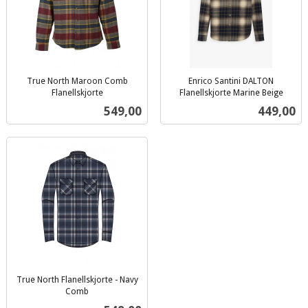
True North Maroon Comb
Enrico Santini DALTON
Flanellskjorte
Flanellskjorte Marine Beige
inkl.
inkl.
Pris
Pris
549,00
449,00
mva.
mva.
True North Flanellskjorte - Navy
Comb
inkl.