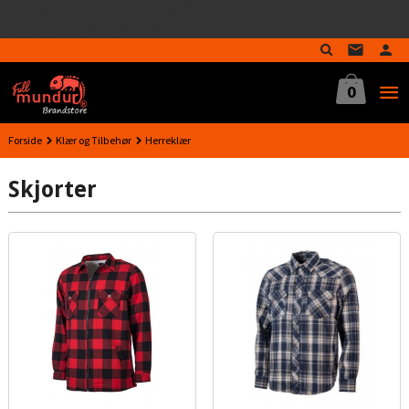
google-site-verification=MTmTWFOx8wptL4fMA-
Gå
GLzo33939meV5HLrI26F8nrwI
til
innholdet
0
Forside
Klær og Tilbehør
Herreklær
Skjorter