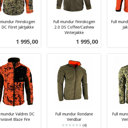
l mundur Finnskogen
Full mundur Finnskogen
Full mund
 DC Fòret Jaktjakke
2.0 DS Coffee/Cashew
Ja
inkl.
Vinterjakke
inkl.
mva.
Pris
Pris
1 995,00
1 995,00
mva.
Les mer
Les mer
l mundur Valdres DC
Full mundur Rondane
Full mun
nvisivel Blaze Fire
Vendbar
Ven
inkl.
(4)