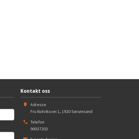
Kontakt oss
Adresse
Fru Natviksvei 1
,
1920
Sørumsand
Telefon
90037203