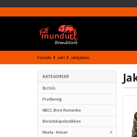
google-site-verification=MTmTWFOx8wptL4fMA-GLzo33939meV
Forside
Jakt
Jaktjakker
Ja
KATEGORIER
BLOGG
Profilering
NBCC Øvre Romerike
Beredskapsbutikken
Muela - Kniver