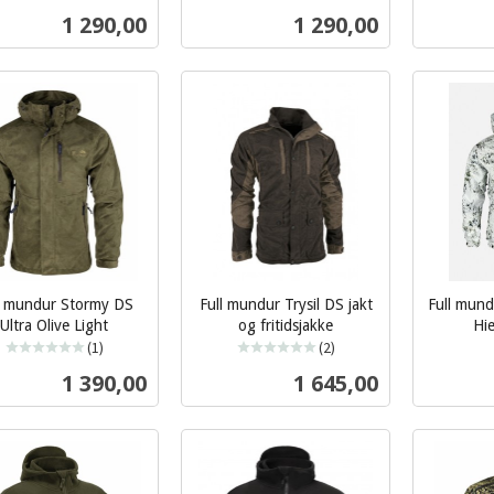
inkl.
mva.
Pris
Pris
1 290,00
1 290,00
mva.
Les mer
Les mer
l mundur Stormy DS
Full mundur Trysil DS jakt
Full mun
Ultra Olive Light
og fritidsjakke
Hi
inkl.
(1)
(2)
inkl.
mva.
Pris
Pris
1 390,00
1 645,00
mva.
Les mer
Les mer