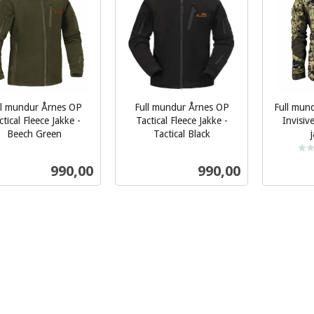
ll mundur Årnes OP
Full mundur Årnes OP
Full mund
ctical Fleece Jakke -
Tactical Fleece Jakke -
Invisiv
Beech Green
Tactical Black
inkl.
mva.
inkl.
Pris
Pris
990,00
990,00
mva.
Les mer
Les mer