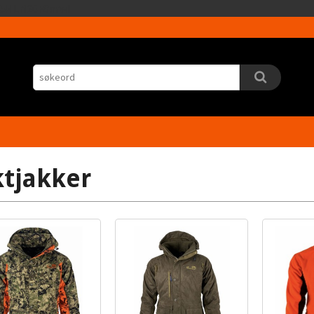
Gå
5HLrI26F8nrwI
til
innholdet
ktjakker