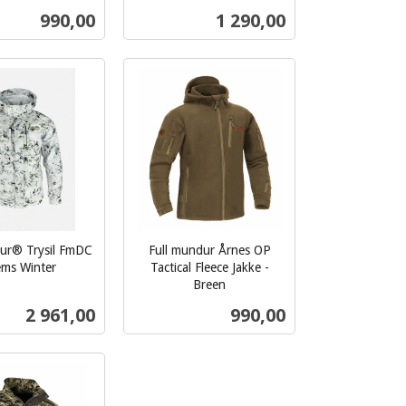
inkl.
Pris
Pris
990,00
1 290,00
mva.
Les mer
Les mer
dur® Trysil FmDC
Full mundur Årnes OP
ems Winter
Tactical Fleece Jakke -
Breen
inkl.
Pris
Pris
2 961,00
990,00
mva.
Les mer
Les mer