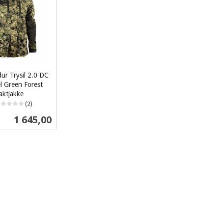
ur Trysil 2.0 DC
el Green Forest
jaktjakke
(2)
Pris
1 645,00
Les mer