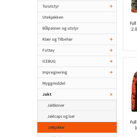
Turutstyr
Utekjøkken
Ful
Bålpanner og utstyr
2.0
inkl.
Klær og Tilbehør
mva.
Fottøy
ICEBUG
Impregnering
Myggmiddel
Jakt
Jaktkniver
Jaktcaps og luer
Ful
Jaktjakker
I
inkl.