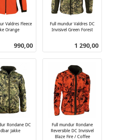
ur Valdres Fleece
Full mundur Valdres DC
kke Orange
Invisivel Green Forest
inkl.
mva.
Pris
Pris
990,00
1 290,00
Les mer
Les mer
dur Rondane DC
Full mundur Rondane
dbar Jakke
Reversible DC Invisivel
Blaze Fire / Coffee