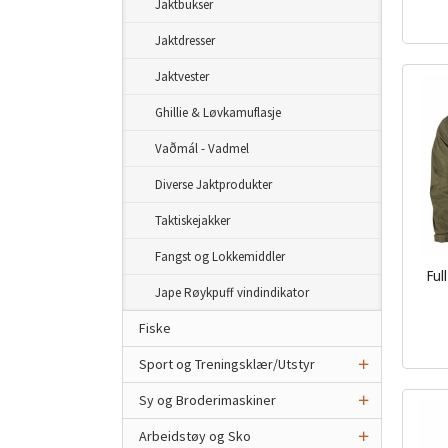
Jaktbukser
mva.
Jaktdresser
Jaktvester
Ghillie & Løvkamuflasje
Vaðmál - Vadmel
Diverse Jaktprodukter
Taktiskejakker
Fangst og Lokkemiddler
Ful
Jape Røykpuff vindindikator
Fiske
inkl.
mva.
Sport og Treningsklær/Utstyr
Sy og Broderimaskiner
Arbeidstøy og Sko