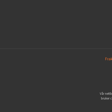
Fra
Vår nettb
bruker c