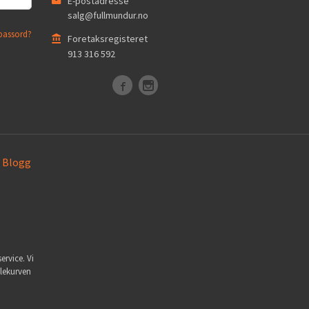
E-postadresse
salg@fullmundur.no
passord?
Foretaksregisteret
913 316 592
Blogg
ervice. Vi
dlekurven