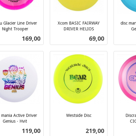
u Glacier Line Driver
Xcom BASIC FAIRWAY
disc man
Night Trooper
DRIVER HELIOS
Ge
inkl.
inkl.
Pris
Pris
169,00
69,00
mva.
mva.
Kjøp
Les mer
c mania Active Driver
Westside Disc
Discr
inkl.
Genius - Hvit
CI
inkl.
mva.
Pris
Pris
119,00
219,00
mva.