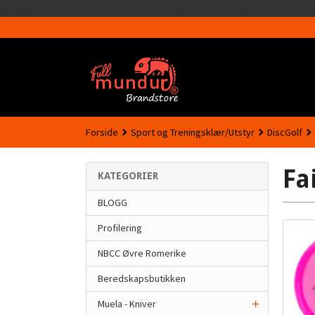
google-site-verification=MTmTWFOx8wptL4fMA-GLzo33939meV
Forside
Sport og Treningsklær/Utstyr
DiscGolf
Fa
KATEGORIER
BLOGG
Profilering
NBCC Øvre Romerike
Beredskapsbutikken
Muela - Kniver