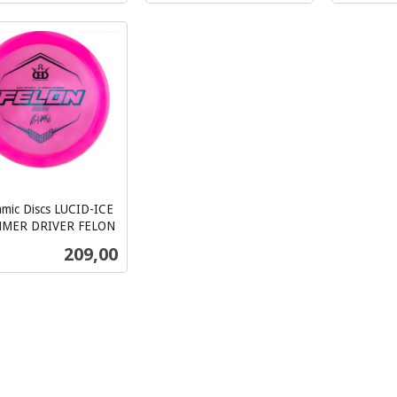
Les mer
Les mer
mic Discs LUCID-ICE
MMER DRIVER FELON
Pris
209,00
Kjøp