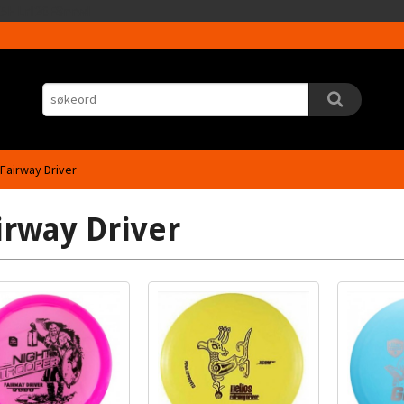
Gå
5HLrI26F8nrwI
til
innholdet
Fairway Driver
irway Driver