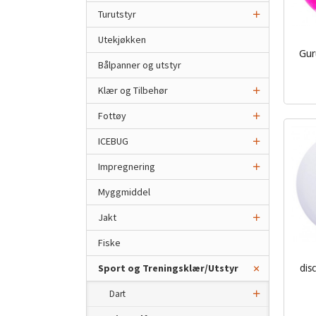
Turutstyr
Utekjøkken
Gur
Bålpanner og utstyr
inkl.
Klær og Tilbehør
mva.
Fottøy
ICEBUG
Impregnering
Myggmiddel
Jakt
Fiske
Sport og Treningsklær/Utstyr
dis
Dart
inkl.
mva.