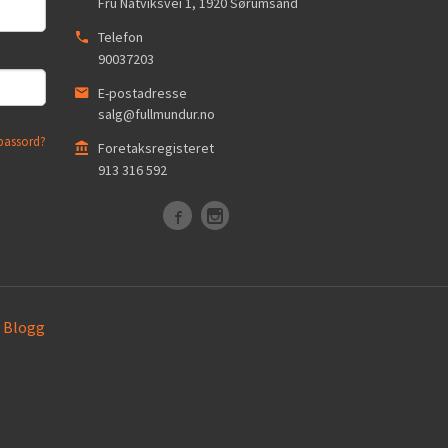
Fru Natviksvei 1
,
1920
Sørumsand
Telefon
90037203
E-postadresse
salg@fullmundur.no
passord?
Foretaksregisteret
913 316 592
Blogg