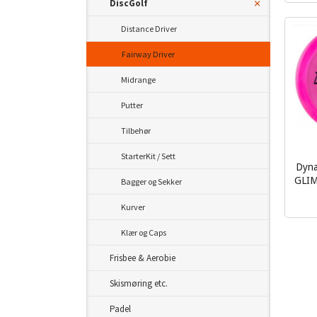
DiscGolf
Distance Driver
Fairway Driver
Midrange
Putter
Tilbehør
StarterKit / Sett
Dyna
GLI
Bagger og Sekker
inkl.
Kurver
mva.
Klær og Caps
Frisbee & Aerobie
Skismøring etc.
Padel