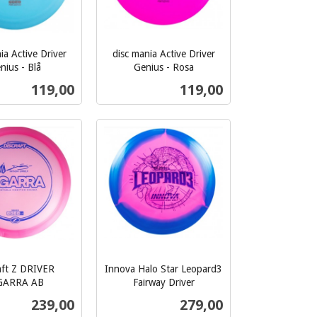
ia Active Driver
disc mania Active Driver
nius - Blå
Genius - Rosa
inkl.
Pris
Pris
119,00
119,00
mva.
Les mer
Les mer
aft Z DRIVER
Innova Halo Star Leopard3
GARRA AB
Fairway Driver
inkl.
Pris
Pris
239,00
279,00
mva.