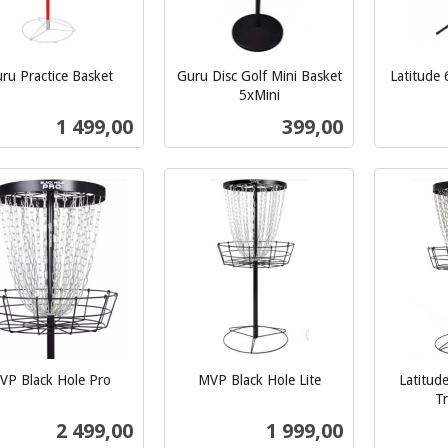
ru Practice Basket
Guru Disc Golf Mini Basket
Latitude
inkl.
5xMini
inkl.
mva.
Pris
Pris
1 499,00
399,00
mva.
Kjøp
Les mer
VP Black Hole Pro
MVP Black Hole Lite
Latitud
inkl.
Tr
inkl.
mva.
Pris
Pris
2 499,00
1 999,00
mva.