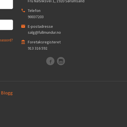
Fru Natviksvei 1
,
1920
Sørumsand
Telefon
90037203
E-postadresse
salg@fullmundur.no
passord?
Foretaksregisteret
913 316 592
Blogg