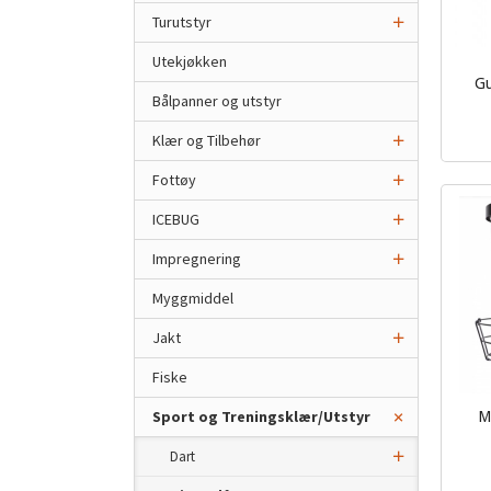
Turutstyr
Utekjøkken
Gu
Bålpanner og utstyr
inkl.
mva.
Klær og Tilbehør
Fottøy
ICEBUG
Impregnering
Myggmiddel
Jakt
Fiske
Sport og Treningsklær/Utstyr
M
inkl.
Dart
mva.