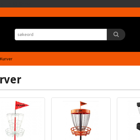
Gå
5HLrI26F8nrwI
til
innholdet
Kurver
rver