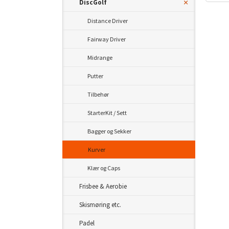
DiscGolf
Distance Driver
Fairway Driver
Midrange
Putter
Tilbehør
StarterKit / Sett
Bagger og Sekker
Kurver
Klær og Caps
Frisbee & Aerobie
Skismøring etc.
Padel