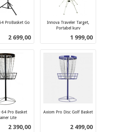
 64 ProBasket Go
Innova Traveler Target,
Portabel kurv
inkl.
Pris
Pris
2 699,00
1 999,00
mva.
Les mer
Les mer
e 64 Pro Basket
Axiom Pro Disc Golf Basket
inkl.
ainer Lite
mva.
Pris
Pris
2 390,00
2 499,00