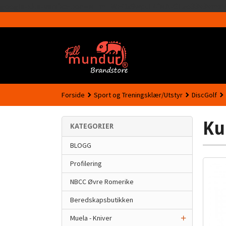
google-site-verification=MTmTWFOx8wptL4fMA-GLzo33939meV
Forside
Sport og Treningsklær/Utstyr
DiscGolf
Ku
KATEGORIER
BLOGG
Profilering
NBCC Øvre Romerike
Beredskapsbutikken
Muela - Kniver