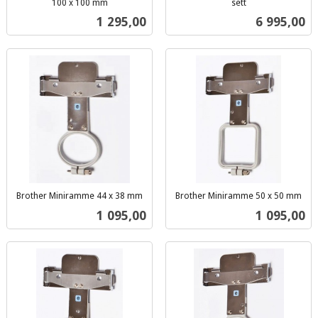
100 x 100 mm
sett
inkl.
inkl.
Pris
Pris
1 295,00
6 995,00
mva.
mva.
Brother Miniramme 44 x 38 mm
Brother Miniramme 50 x 50 mm
inkl.
inkl.
Pris
Pris
1 095,00
1 095,00
mva.
mva.