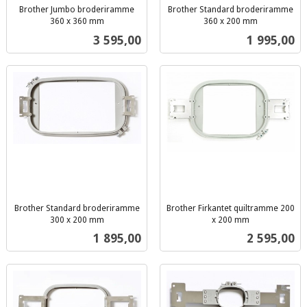
Brother Jumbo broderiramme
Brother Standard broderiramme
360 x 360 mm
360 ​​x 200 mm
inkl.
inkl.
Pris
Pris
3 595,00
1 995,00
mva.
mva.
Brother Standard broderiramme
Brother Firkantet quiltramme 200
300 x 200 mm
x 200 mm
inkl.
inkl.
Pris
Pris
1 895,00
2 595,00
mva.
mva.