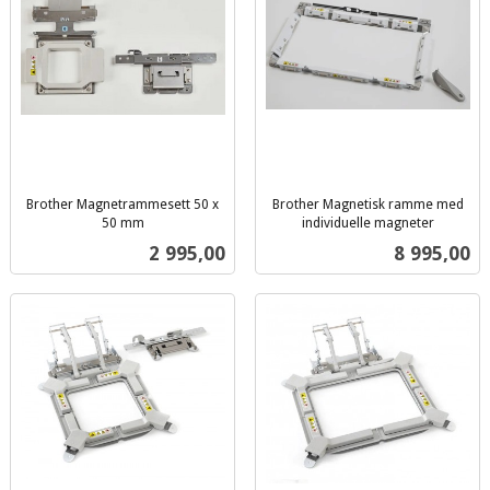
Brother Magnetrammesett 50 x
Brother Magnetisk ramme med
50 mm
individuelle magneter
inkl.
inkl.
Pris
Pris
2 995,00
8 995,00
mva.
mva.