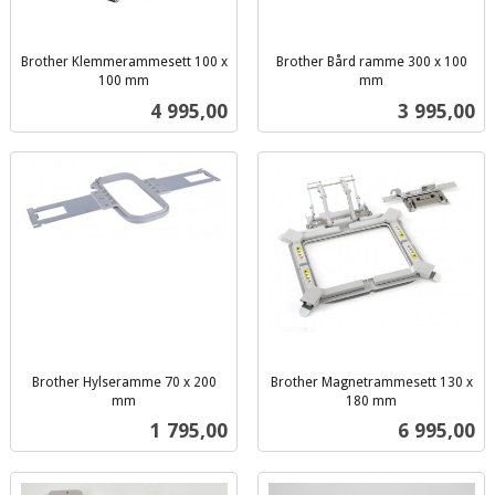
Brother Klemmerammesett 100 x
Brother Bård ramme 300 x 100
100 mm
mm
inkl.
inkl.
Pris
Pris
4 995,00
3 995,00
mva.
mva.
Brother Hylseramme 70 x 200
Brother Magnetrammesett 130 x
mm
180 mm
inkl.
inkl.
Pris
Pris
1 795,00
6 995,00
mva.
mva.