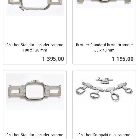
Brother Standard broderiramme
Brother Standard broderiramme
180 x 130 mm
60 x 40 mm
inkl.
inkl.
Pris
Pris
1 395,00
1 195,00
mva.
mva.
Brother Standard broderiramme
Brother Kompakt mini ramme