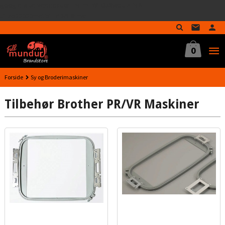
google-site-verification=MTmTWFOx8wptL4fMA-
Gå
GLzo33939meV5HLrI26F8nrwI
til
innholdet
0
Forside
Sy og Broderimaskiner
Tilbehør Brother PR/VR Maskiner