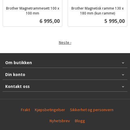
Brother Magnetrammesett 100 x
Brother Magnetisk ramme 130 x
100 mm
180 mm (kun ramme)
inkl.
inkl.
Pris
Pris
6 995,00
5 995,00
mva.
mva.
Neste ›
Om butikken
Din konto
Kontakt oss
Frakt
Kjøpsbetingelser
Sikkerhet og personvern
Nyhetsbrev
Blogg