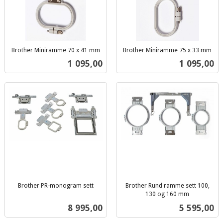
Brother Miniramme 70 x 41 mm
Brother Miniramme 75 x 33 mm
inkl.
inkl.
Pris
Pris
1 095,00
1 095,00
mva.
mva.
Brother PR-monogram sett
Brother Rund ramme sett 100,
inkl.
130 og 160 mm
inkl.
mva.
Pris
Pris
8 995,00
5 595,00
mva.