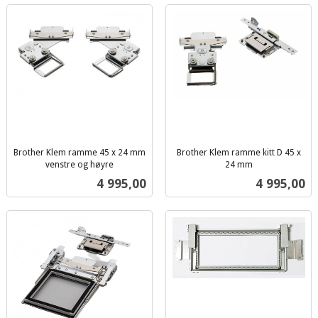
Brother Klem ramme 45 x 24 mm
Brother Klem ramme kitt D 45 x
venstre og høyre
24 mm
inkl.
inkl.
Pris
Pris
4 995,00
4 995,00
mva.
mva.