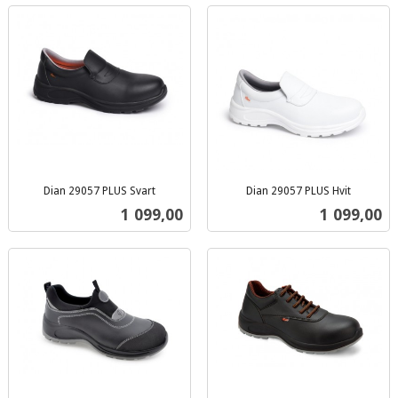
Dian 29057 PLUS Svart
Dian 29057 PLUS Hvit
inkl.
inkl.
Pris
Pris
1 099,00
1 099,00
mva.
mva.