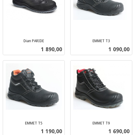
Dian PARIDE
EMMET T3
inkl.
inkl.
Pris
Pris
1 890,00
1 090,00
mva.
mva.
EMMET T5
EMMET T9
inkl.
inkl.
Pris
Pris
1 190,00
1 690,00
mva.
mva.