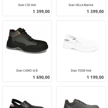
Dian CID Hvit
Dian SELLA Marine
inkl.
inkl.
Pris
Pris
1 399,00
1 399,00
mva.
mva.
Dian CAIRO Grå
Dian TEIDE Hvit
inkl.
inkl.
Pris
Pris
1 690,00
1 199,00
mva.
mva.