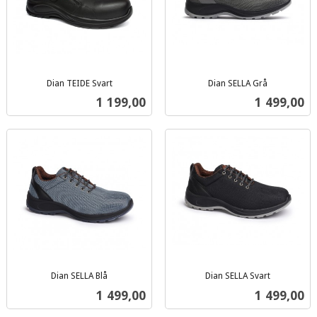
Dian TEIDE Svart
Dian SELLA Grå
inkl.
inkl.
Pris
Pris
1 199,00
1 499,00
mva.
mva.
Dian SELLA Blå
Dian SELLA Svart
inkl.
inkl.
Pris
Pris
1 499,00
1 499,00
mva.
mva.