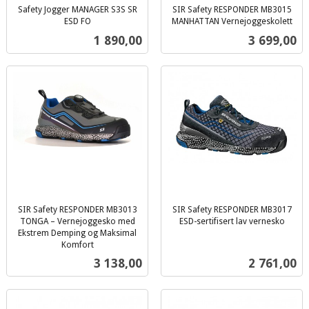
Safety Jogger MANAGER S3S SR
SIR Safety RESPONDER MB3015
ESD FO
MANHATTAN Vernejoggeskolett
inkl.
inkl.
Pris
Pris
1 890,00
3 699,00
mva.
mva.
SIR Safety RESPONDER MB3013
SIR Safety RESPONDER MB3017
TONGA – Vernejoggesko med
ESD-sertifisert lav vernesko
inkl.
Ekstrem Demping og Maksimal
Komfort
mva.
inkl.
Pris
Pris
3 138,00
2 761,00
mva.