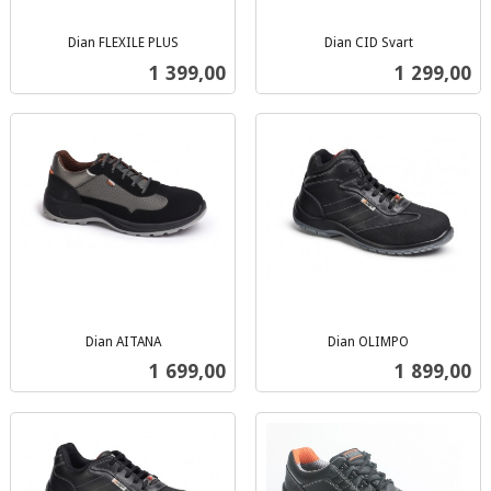
Dian FLEXILE PLUS
Dian CID Svart
inkl.
inkl.
Pris
Pris
1 399,00
1 299,00
mva.
mva.
Dian AITANA
Dian OLIMPO
inkl.
inkl.
Pris
Pris
1 699,00
1 899,00
mva.
mva.