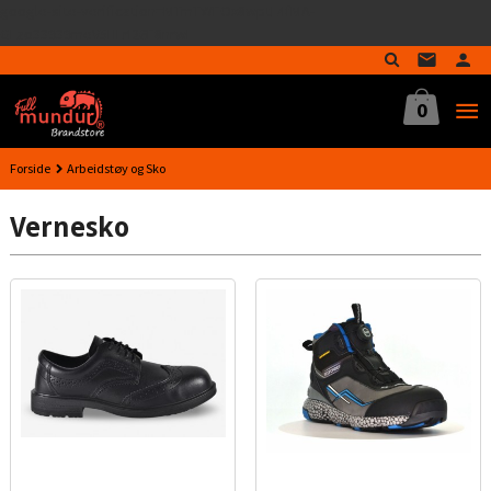
google-site-verification=MTmTWFOx8wptL4fMA-
Gå
GLzo33939meV5HLrI26F8nrwI
til
innholdet
0
Forside
Arbeidstøy og Sko
Vernesko