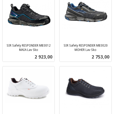
SIR Safety RESPONDER MB3012
SIR Safety RESPONDER MB3020
MAIA Lav Sko
MOHER Lav Sko
inkl.
inkl.
Pris
Pris
2 923,00
2 753,00
mva.
mva.