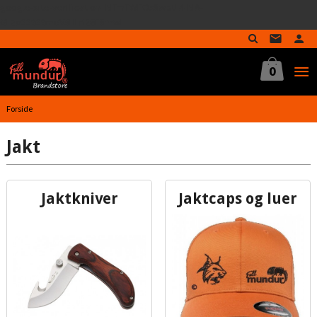
google-site-verification=MTmTWFOx8wptL4fMA-
Gå
GLzo33939meV5HLrI26F8nrwI
til
innholdet
0
Forside
Jakt
Jaktkniver
Jaktcaps og luer