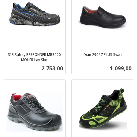
SIR Safety RESPONDER MB3020
Dian 29057 PLUS Svart
inkl.
MOHER Lav Sko
inkl.
mva.
Pris
Pris
2 753,00
1 099,00
mva.