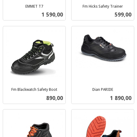
EMMET T7
Fm Hicks Safety Trainer
inkl.
inkl.
Pris
Pris
1 590,00
599,00
mva.
mva.
Fm Blackwatch Safety Boot
Dian PARIDE
inkl.
inkl.
Pris
Pris
890,00
1 890,00
mva.
mva.