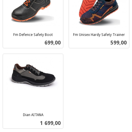
Fm Defence Safety Boot
Fm Unisex Hardy Safety Trainer
inkl.
inkl.
Pris
Pris
699,00
599,00
mva.
mva.
Dian AITANA
inkl.
Pris
1 699,00
mva.