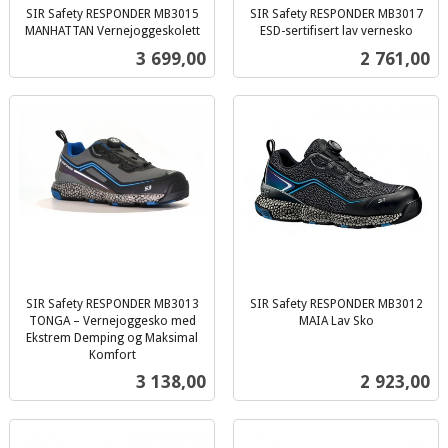
SIR Safety RESPONDER MB3015
SIR Safety RESPONDER MB3017
MANHATTAN Vernejoggeskolett
ESD-sertifisert lav vernesko
inkl.
inkl.
Pris
Pris
3 699,00
2 761,00
mva.
mva.
SIR Safety RESPONDER MB3013
SIR Safety RESPONDER MB3012
TONGA – Vernejoggesko med
MAIA Lav Sko
inkl.
Ekstrem Demping og Maksimal
Komfort
mva.
inkl.
Pris
Pris
3 138,00
2 923,00
mva.