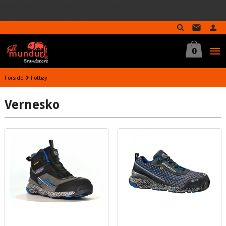
google-site-verification=MTmTWFOx8wptL4fMA-
Gå
GLzo33939meV5HLrI26F8nrwI
til
innholdet
0
Forside
Fottøy
Vernesko