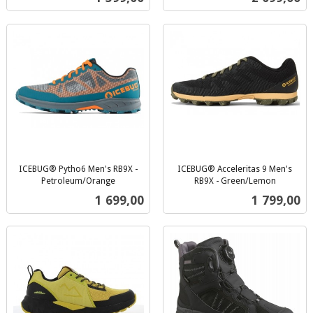
mva.
ICEBUG® Pytho6 Men's RB9X -
ICEBUG® Acceleritas 9 Men's
Petroleum/Orange
RB9X - Green/Lemon
inkl.
inkl.
Pris
Pris
1 699,00
1 799,00
mva.
mva.