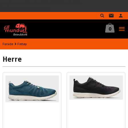
google-site-verification=MTmTWFOx8wptL4fMA-
Gå
GLzo33939meV5HLrI26F8nrwI
til
innholdet
0
Forside
Fottøy
Herre