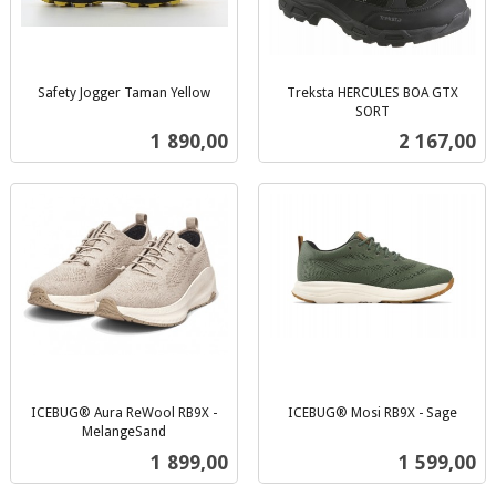
Safety Jogger Taman Yellow
Treksta HERCULES BOA GTX
inkl.
SORT
inkl.
mva.
Pris
Pris
1 890,00
2 167,00
mva.
ICEBUG® Aura ReWool RB9X -
ICEBUG® Mosi RB9X - Sage
inkl.
MelangeSand
inkl.
mva.
Pris
Pris
1 899,00
1 599,00
mva.