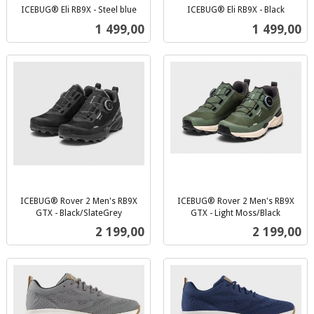
ICEBUG® Eli RB9X - Steel blue
ICEBUG® Eli RB9X - Black
inkl.
inkl.
Pris
Pris
1 499,00
1 499,00
mva.
mva.
ICEBUG® Rover 2 Men's RB9X
ICEBUG® Rover 2 Men's RB9X
GTX - Black/SlateGrey
GTX - Light Moss/Black
inkl.
inkl.
Pris
Pris
2 199,00
2 199,00
mva.
mva.