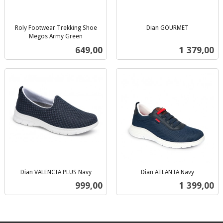
Roly Footwear Trekking Shoe
Dian GOURMET
inkl.
Megos Army Green
inkl.
mva.
Pris
Pris
649,00
1 379,00
mva.
Dian VALENCIA PLUS Navy
Dian ATLANTA Navy
inkl.
inkl.
Pris
Pris
999,00
1 399,00
mva.
mva.