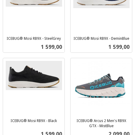
ICEBUG® Mosi RB9X - SteelGrey
ICEBUG® Mosi RB9X - DeminBlue
inkl.
inkl.
Pris
Pris
1 599,00
1 599,00
mva.
mva.
ICEBUG® Mosi RB9X - Black
ICEBUG® Arcus 2 Men's RB9X
inkl.
GTX - MistBlue
inkl.
mva.
Pris
Pris
1 599,00
2 099,00