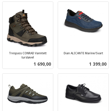
Trespass CONRAD Vanntett
Dian ALICANTE Marine/Svart
inkl.
turstøvel
inkl.
mva.
Pris
Pris
1 690,00
1 399,00
mva.