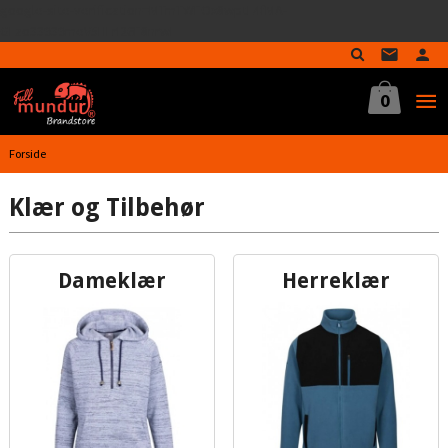
google-site-verification=MTmTWFOx8wptL4fMA-
Gå
GLzo33939meV5HLrI26F8nrwI
til
innholdet
0
Forside
Klær og Tilbehør
Dameklær
Herreklær