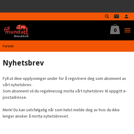
google-site-verification=MTmTWFOx8wptL4fMA-
Gå
GLzo33939meV5HLrI26F8nrwI
til
innholdet
0
Forside
Nyhetsbrev
Fyll ut dine opplysninger under for å registrere deg som abonnent av
vårt nyhetsbrev.
Som abonnent vil du regelmessig motta vårt nyhetsbrev til oppgitt e-
postadresse.
Merk! Du kan selvfølgelig når som helst melde deg av hvis du ikke
lenger ønsker å motta nyhetsbrevet.