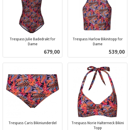
Trespass Julie Badedrakt for
Trespass Harlow Bikinitopp for
Dame
Dame
inkl.
inkl.
Pris
Pris
679,00
539,00
mva.
mva.
Trespass Caris Bikiniunderdel
Trespass Norie Halterneck Bikini
inkl.
Topp