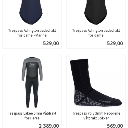
Trespass Adlington badedrakt
Trespass Adlington badedrakt
for dame - Marine
for dame
inkl.
inkl.
Pris
Pris
529,00
529,00
mva.
mva.
Trespass Lakee 5mm Våtdrakt
Trespass Yoly 3mm Neoprene
for Herre
Våtdrakt Sokker
inkl.
inkl.
Pris
Pris
2 389,00
569,00