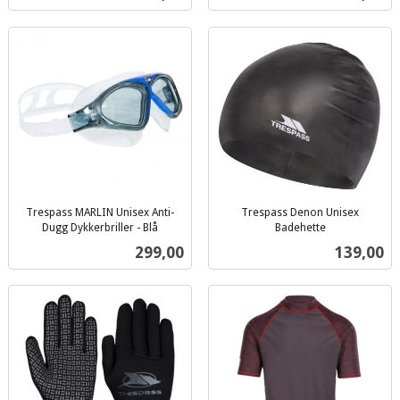
mva.
mva.
Trespass MARLIN Unisex Anti-
Trespass Denon Unisex
Dugg Dykkerbriller - Blå
Badehette
inkl.
inkl.
Pris
Pris
299,00
139,00
mva.
mva.