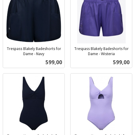
Trespass Blakely Badeshorts for
Trespass Blakely Badeshorts for
Dame - Navy
Dame - Wisteria
inkl.
inkl.
Pris
Pris
599,00
599,00
mva.
mva.