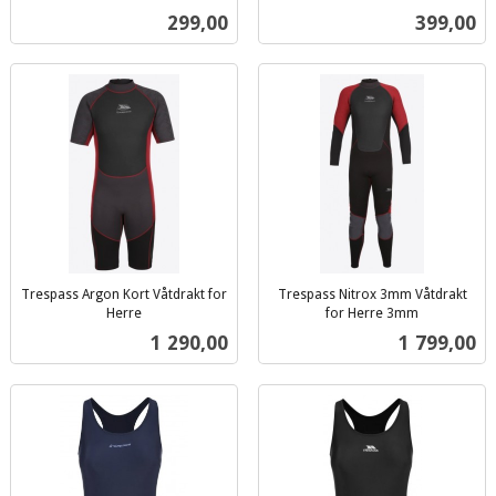
inkl.
mva.
Pris
Pris
299,00
399,00
mva.
Trespass Argon Kort Våtdrakt for
Trespass Nitrox 3mm Våtdrakt
Herre
for Herre 3mm
inkl.
inkl.
Pris
Pris
1 290,00
1 799,00
mva.
mva.