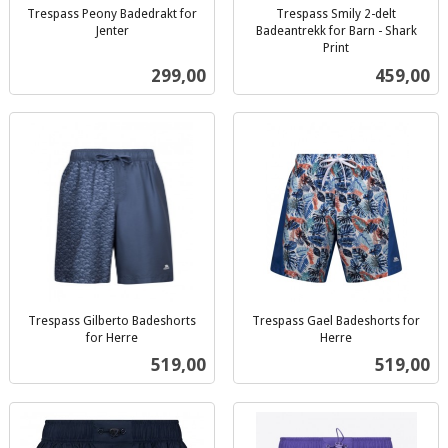
Trespass Peony Badedrakt for
Trespass Smily 2-delt
Jenter
Badeantrekk for Barn - Shark
inkl.
Print
inkl.
mva.
Pris
Pris
299,00
459,00
mva.
Trespass Gilberto Badeshorts
Trespass Gael Badeshorts for
for Herre
Herre
inkl.
inkl.
Pris
Pris
519,00
519,00
mva.
mva.