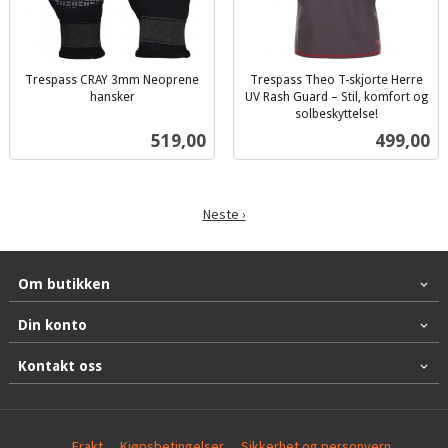
Trespass CRAY 3mm Neoprene
Trespass Theo T-skjorte Herre
hansker
UV Rash Guard – Stil, komfort og
inkl.
solbeskyttelse!
inkl.
mva.
Pris
Pris
519,00
499,00
mva.
Neste ›
Om butikken
Din konto
Kontakt oss
Frakt
Kjøpsbetingelser
Sikkerhet og personvern