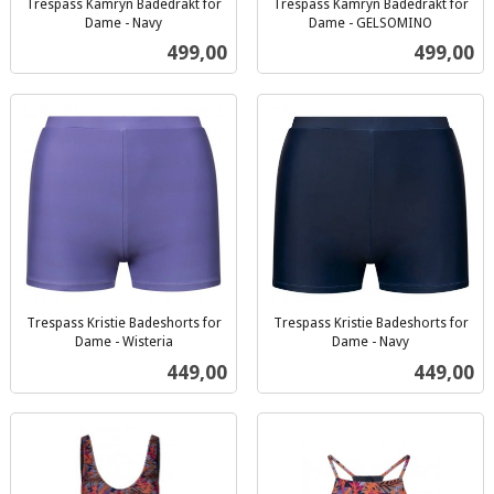
Trespass Kamryn Badedrakt for
Trespass Kamryn Badedrakt for
Dame - Navy
Dame - GELSOMINO
inkl.
inkl.
Pris
Pris
499,00
499,00
mva.
mva.
Trespass Kristie Badeshorts for
Trespass Kristie Badeshorts for
Dame - Wisteria
Dame - Navy
inkl.
inkl.
Pris
Pris
449,00
449,00
mva.
mva.