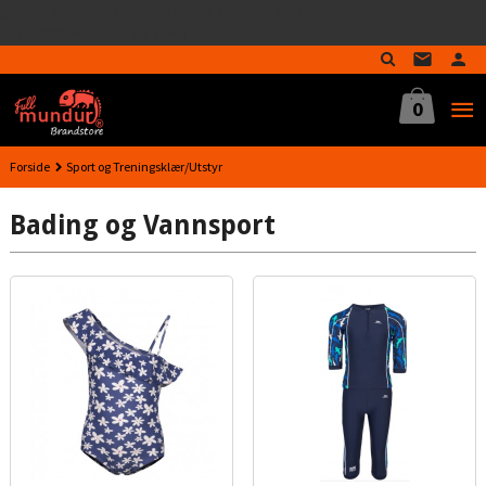
google-site-verification=MTmTWFOx8wptL4fMA-
Gå
GLzo33939meV5HLrI26F8nrwI
til
innholdet
0
Forside
Sport og Treningsklær/Utstyr
Bading og Vannsport