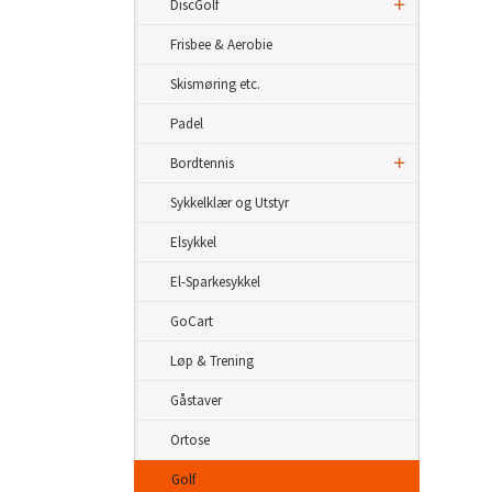
DiscGolf
Frisbee & Aerobie
Skismøring etc.
Padel
Bordtennis
Sykkelklær og Utstyr
Elsykkel
El-Sparkesykkel
GoCart
Løp & Trening
Gåstaver
Ortose
Golf