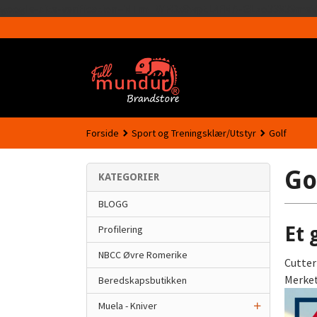
google-site-verification=MTmTWFOx8wptL4fMA-GLzo33939meV
Forside
Sport og Treningsklær/Utstyr
Golf
Go
KATEGORIER
BLOGG
Profilering
Et 
NBCC Øvre Romerike
Cutter
Merket
Beredskapsbutikken
Muela - Kniver