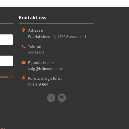
Kontakt oss
Adresse
Fru Natviksvei 1
,
1920
Sørumsand
Telefon
90037203
E-postadresse
salg@fullmundur.no
passord?
Foretaksregisteret
913 316 592