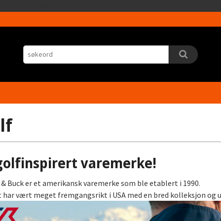
Gå
5HLrI26F8nrwI
til
innholdet
lf
golfinspirert varemerke!
 & Buck er et amerikansk varemerke som ble etablert i 1990.
 har vært meget fremgangsrikt i USA med en bred kolleksjon og un