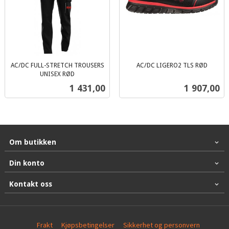
AC/DC FULL-STRETCH TROUSERS
AC/DC LIGERO2 TLS RØD
inkl.
UNISEX RØD
inkl.
mva.
Pris
Pris
1 431,00
1 907,00
mva.
Om butikken
Din konto
Kontakt oss
Frakt
Kjøpsbetingelser
Sikkerhet og personvern