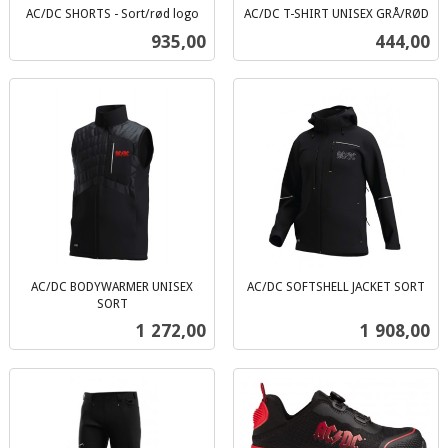
AC/DC SHORTS - Sort/rød logo
AC/DC T-SHIRT UNISEX GRÅ/RØD
inkl.
inkl.
Pris
Pris
935,00
444,00
mva.
mva.
AC/DC BODYWARMER UNISEX
AC/DC SOFTSHELL JACKET SORT
inkl.
SORT
inkl.
mva.
Pris
Pris
1 272,00
1 908,00
mva.