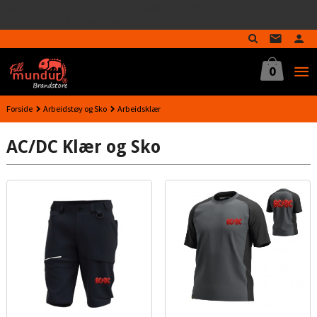
google-site-verification=MTmTWFOx8wptL4fMA-
Gå
GLzo33939meV5HLrI26F8nrwI
til
innholdet
0
Forside
Arbeidstøy og Sko
Arbeidsklær
AC/DC Klær og Sko