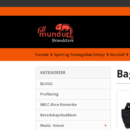
google-site-verification=MTmTWFOx8wptL4fMA-GLzo33939meV
Forside
Sport og Treningsklær/Utstyr
DiscGolf
Ba
KATEGORIER
BLOGG
Profilering
NBCC Øvre Romerike
Beredskapsbutikken
Muela - Kniver