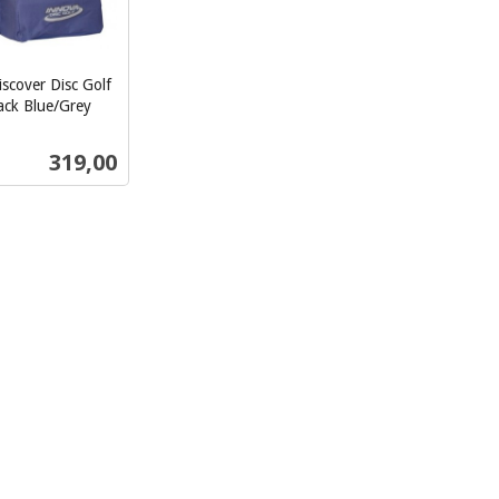
scover Disc Golf
ack Blue/Grey
Pris
319,00
Kjøp