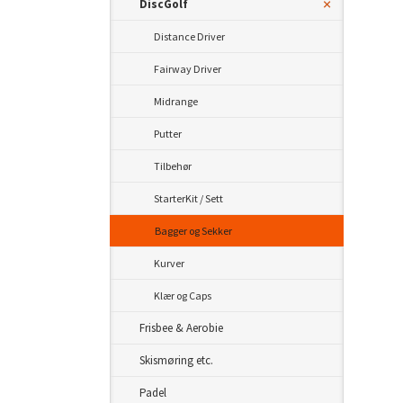
DiscGolf
Distance Driver
Fairway Driver
Midrange
Putter
Tilbehør
StarterKit / Sett
Bagger og Sekker
Kurver
Klær og Caps
Frisbee & Aerobie
Skismøring etc.
Padel