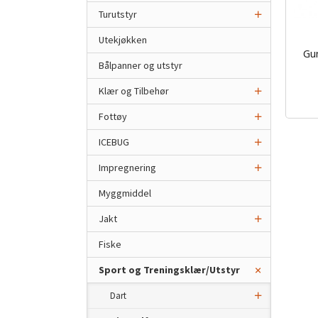
Turutstyr
Utekjøkken
Gur
Bålpanner og utstyr
inkl.
mva.
Klær og Tilbehør
Fottøy
ICEBUG
Impregnering
Myggmiddel
Jakt
Fiske
Sport og Treningsklær/Utstyr
Dart