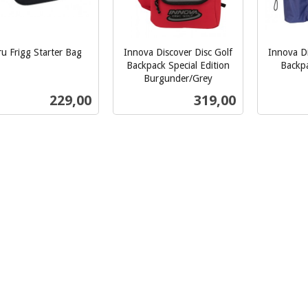
u Frigg Starter Bag
Innova Discover Disc Golf
Innova Di
Backpack Special Edition
Backp
inkl.
Burgunder/Grey
inkl.
mva.
Pris
Pris
229,00
319,00
mva.
Kjøp
Kjøp