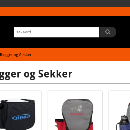
Gå
5HLrI26F8nrwI
til
innholdet
Bagger og Sekker
gger og Sekker