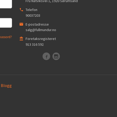
Fru Natviksvei 1
,
1920
Sørumsand
Telefon
90037203
E-postadresse
salg@fullmundur.no
passord?
Foretaksregisteret
913 316 592
Blogg