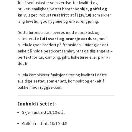
friluftsentusiaster som verdsetter kvalitet og
brukervennlighet. Settet består av
skje, gaffel og
kniv
, laget i robust
rustfritt stål (18/10)
som sikrer
lang levetid, god hygiene og enkel rengjøring.
Dette turbestikket leveres med et praktisk og
slitesterkt
etui i svart og oransje cordura
, med
Muela-logoen brodert på fremsiden. Etuiet gjør det
enkelt å holde bestikket samlet, rent og tilgjengelig –
perfekt for tur, camping, jakt, fisketurer eller piknik i
det fri.
Muela kombinerer funksjonalitet og kvalitet i dette
allsidige settet, som er lett, kompakt og enkelt å
pakke med i ryggsekken.
Innhold i settet:
Skje i rustfritt 18/10-stål
Gaffel i rustfritt 18/10-stål