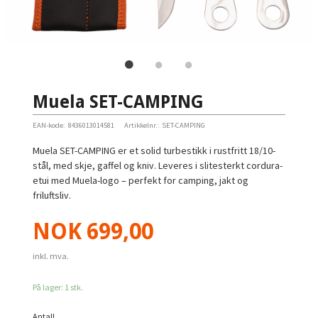
Muela SET-CAMPING
EAN-kode:
8436013014581
Artikkelnr.:
SET-CAMPING
Muela SET-CAMPING er et solid turbestikk i rustfritt 18/10-
stål, med skje, gaffel og kniv. Leveres i slitesterkt cordura-
etui med Muela-logo – perfekt for camping, jakt og
friluftsliv.
Pris
NOK
699,00
inkl. mva.
På lager: 1 stk.
Antall