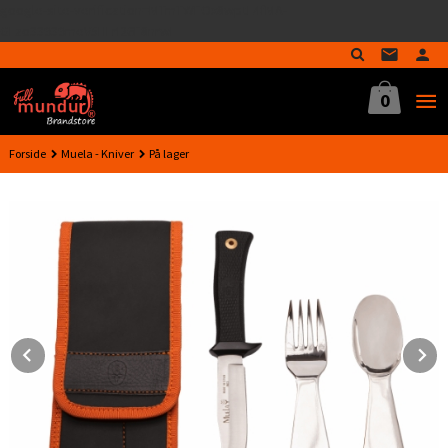
google-site-verification=MTmTWFOx8wptL4fMA-
Gå
GLzo33939meV5HLrI26F8nrwI
til
innholdet
0
Forside
Muela - Kniver
På lager
Prev
N