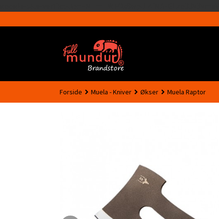
google-site-verification=MTmTWFOx8wptL4fMA-GLzo33939meV
Forside
Muela - Kniver
Økser
Muela Raptor