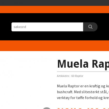
Gå
5HLrI26F8nrwI
til
innholdet
Muela Rap
Artikkelnr.:
60-Raptor
Muela Raptor er en kraftig og ko
bushcraft. Med slitesterkt stål, 
verktøy for tøffe forhold og kr