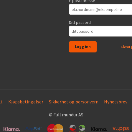
E-postadresse
Ditt passord
Glemt 
kt
Kjøpsbetingelser
Sikkerhet og personvern
Nyhetsbrev
© Full mundur AS