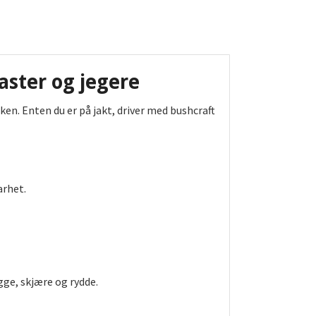
aster og jegere
rken. Enten du er på jakt, driver med bushcraft
arhet.
gge, skjære og rydde.