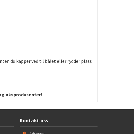
ten du kapper ved til bålet eller rydder plass
- og øksprodusenter!
Kontakt oss
Adresse