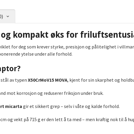
0)
 og kompakt øks for friluftsentusi
viklet for deg som krever styrke, presisjon og pålitelighet i villma
mponerende ytelse under alle forhold.
aptor?
 stål av typen
X50CrMoV15 MOVA
, kjent for sin skarphet og holdb
d mot korrosjon og reduserer friksjon under bruk.
rt micarta
gir et sikkert grep – selv i våte og kalde forhold.
m og vekt på 715 g er den lett å ta med – men kraftig nok til å hu