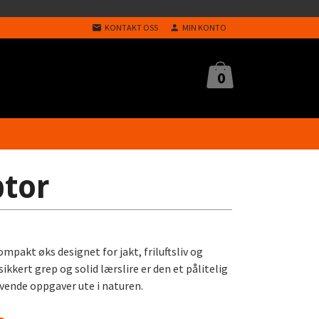
KONTAKT OSS
MIN KONTO
0
tor
mpakt øks designet for jakt, friluftsliv og
sikkert grep og solid lærslire er den et pålitelig
evende oppgaver ute i naturen.