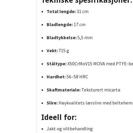
Tekniske spesifikasjoner:
Total lengde:
31 cm
Bladlengde:
17 cm
Bladtykkelse:
5,5 mm
Vekt:
715 g
Ståltype:
X50CrMoV15 MOVA med PTFE-be
Hardhet:
56–58 HRC
Skaftmateriale:
Teksturert micarta
Slire:
Høykvalitets lærslire med beltehem
Ideell for:
Jakt og viltbehandling