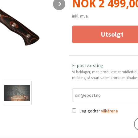
Pris
NOK
2 499,0
Next
inkl. mva.
Utsolgt
E-postvarsling
Vi beklager, men produktet er midlertidi
melding så snart varen kommer tilbake p
Jeg godtar
vilkårene