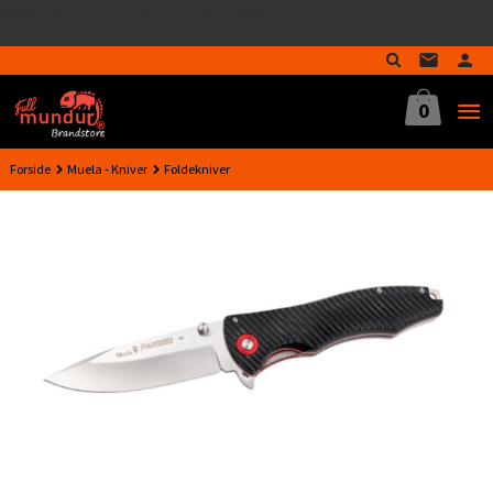
google-site-verification=MTmTWFOx8wptL4fMA-
Gå
GLzo33939meV5HLrI26F8nrwI
til
innholdet
0
Forside
Muela - Kniver
Foldekniver