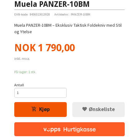
Muela PANZER-10BM
EAN-kode:
8436013013928
Artikkelnr.:
PANZER-10BM
Muela PANZER-10BM – Eksklusiv Taktisk Foldekniv med Stil
og Ytelse
Pris
NOK
1 790,00
inkl. mva.
På lager: 1 stk.
Antall
Kjøp
Ønskeliste