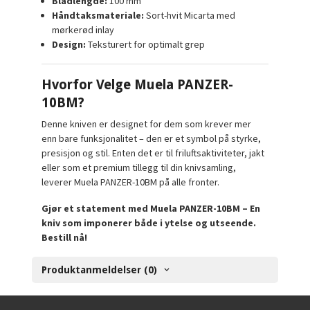
Bladlengde:
100 mm
Håndtaksmateriale:
Sort-hvit Micarta med
mørkerød inlay
Design:
Teksturert for optimalt grep
Hvorfor Velge Muela PANZER-
10BM?
Denne kniven er designet for dem som krever mer
enn bare funksjonalitet – den er et symbol på styrke,
presisjon og stil. Enten det er til friluftsaktiviteter, jakt
eller som et premium tillegg til din knivsamling,
leverer Muela PANZER-10BM på alle fronter.
Gjør et statement med Muela PANZER-10BM – En
kniv som imponerer både i ytelse og utseende.
Bestill nå!
Produktanmeldelser (0)