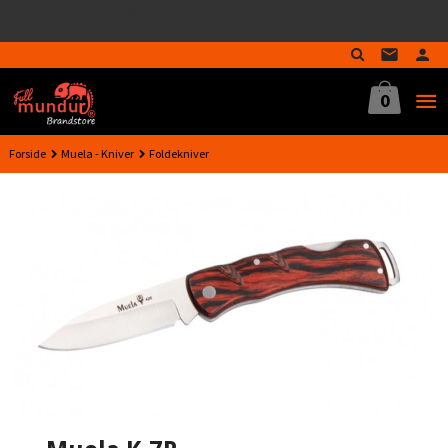
google-site-verification=MTmTWFOx8wptL4fMA-
Gå
GLzo33939meV5HLrI26F8nrwI
til
innholdet
0
Forside
Muela - Kniver
Foldekniver