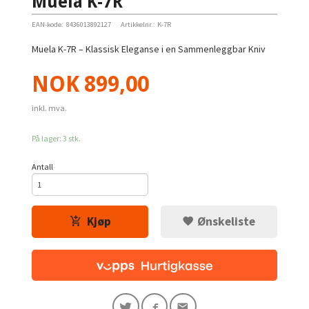
Muela K-7R
EAN-kode:
8436013892127
Artikkelnr.:
K-7R
Muela K-7R – Klassisk Eleganse i en Sammenleggbar Kniv
Pris
NOK
899,00
inkl. mva.
På lager: 3 stk.
Antall
Kjøp
Ønskeliste