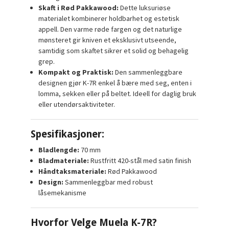
Skaft i Rød Pakkawood:
Dette luksuriøse
materialet kombinerer holdbarhet og estetisk
appell. Den varme røde fargen og det naturlige
mønsteret gir kniven et eksklusivt utseende,
samtidig som skaftet sikrer et solid og behagelig
grep.
Kompakt og Praktisk:
Den sammenleggbare
designen gjør K-7R enkel å bære med seg, enten i
lomma, sekken eller på beltet. Ideell for daglig bruk
eller utendørsaktiviteter.
Spesifikasjoner:
Bladlengde:
70 mm
Bladmateriale:
Rustfritt 420-stål med satin finish
Håndtaksmateriale:
Rød Pakkawood
Design:
Sammenleggbar med robust
låsemekanisme
Hvorfor Velge Muela K-7R?