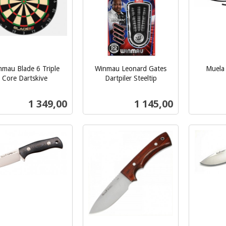
nmau Blade 6 Triple
Winmau Leonard Gates
Muel
inkl.
Core Dartskive
Dartpiler Steeltip
inkl.
mva.
mva.
Pris
Pris
1 349,00
1 145,00
Kjøp
Kjøp