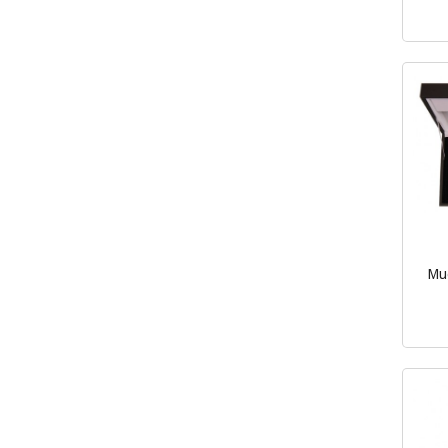
mva.
Mu
inkl.
mva.