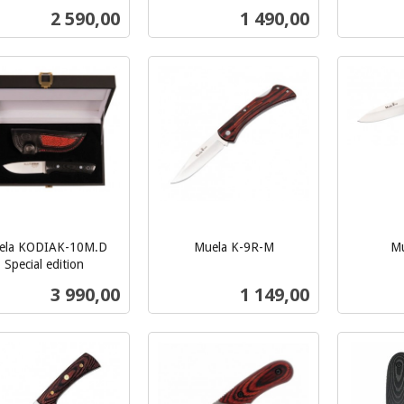
inkl.
mva.
Pris
Pris
2 590,00
1 490,00
mva.
Kjøp
Les mer
ela KODIAK-10M.D
Muela K-9R-M
Mu
inkl.
inkl.
Special edition
mva.
mva.
Pris
Pris
3 990,00
1 149,00
Kjøp
Kjøp