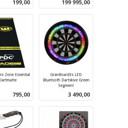
Pris
Pris
199,00
199 995,00
mva.
Kjøp
Kjøp
o Zone Essential
GranBoard3s LED
Dartmatte
Bluetooth Dartskive Green
Segment
inkl.
Pris
Pris
795,00
3 490,00
mva.
Kjøp
Les mer