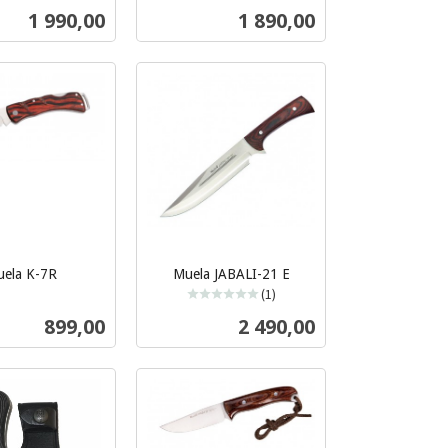
mva.
Pris
Pris
1 990,00
1 890,00
Kjøp
Les mer
ela K-7R
Muela JABALI-21 E
(1)
inkl.
Pris
Pris
899,00
2 490,00
mva.
Kjøp
Kjøp