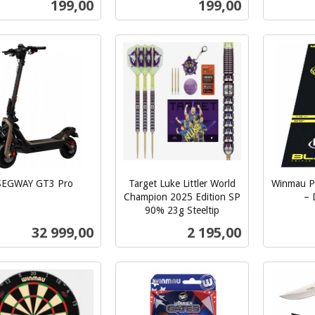
Pris
Pris
199,00
199,00
mva.
mva.
Kjøp
Kjøp
SEGWAY GT3 Pro
Target Luke Littler World
Winmau Pr
Champion 2025 Edition SP
– 
inkl.
90% 23g Steeltip
inkl.
mva.
Pris
Pris
32 999,00
2 195,00
mva.
Les mer
Kjøp