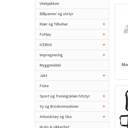
Utekjøkken
Bålpanner og utstyr
Klær og Tilbehør
Fottøy
ICEBUG
Impregnering
Mue
Myggmiddel
inkl.
Jakt
mva.
Fiske
Sport og Treningsklær/Utstyr
Sy og Broderimaskiner
Arbeidstøy og Sko
Hi-Vis & sikkerhet