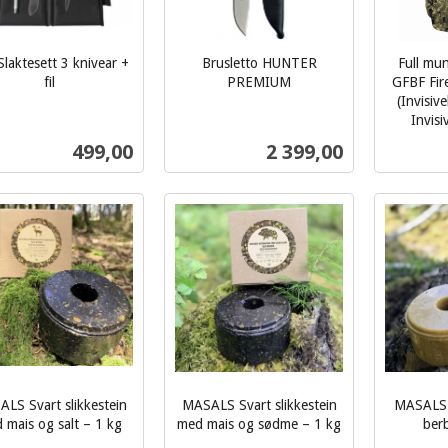
Slaktesett 3 knivear +
Brusletto HUNTER
Full mu
fil
PREMIUM
GFBF Fir
inkl.
(Invisiv
Invisi
mva.
inkl.
Pris
Pris
499,00
2 399,00
mva.
Kjøp
Kjøp
LS Svart slikkestein
MASALS Svart slikkestein
MASALS 
 mais og salt – 1 kg
med mais og sødme – 1 kg
berb
inkl.
inkl.