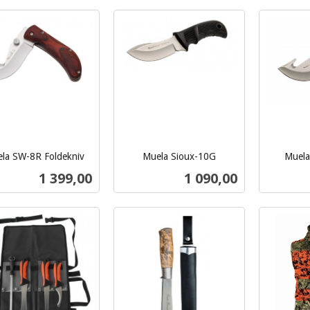
la SW-8R Foldekniv
Muela Sioux-10G
Muela
inkl.
inkl.
Pris
Pris
1 399,00
1 090,00
mva.
mva.
Kjøp
Kjøp