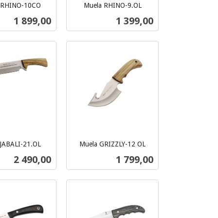
 RHINO-10CO
Muela RHINO-9.OL
inkl.
Pris
Pris
1 899,00
1 399,00
mva.
Les mer
Les mer
JABALI-21.OL
Muela GRIZZLY-12 OL
inkl.
Pris
Pris
2 490,00
1 799,00
mva.
Kjøp
Kjøp