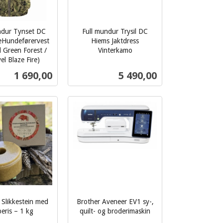
ndur Tynset DC
Full mundur Trysil DC
eHundeførervest
Hiems Jaktdress
el Green Forest /
Vinterkamo
inkl.
vel Blaze Fire)
mva.
Pris
Pris
1 690,00
5 490,00
Les mer
Les mer
Slikkestein med
Brother Aveneer EV1 sy-,
eris – 1 kg
quilt- og broderimaskin
inkl.