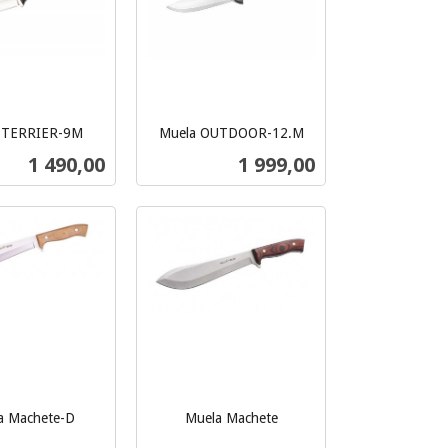
 TERRIER-9M
Muela OUTDOOR-12.M
inkl.
Pris
Pris
1 490,00
1 999,00
mva.
Les mer
Kjøp
a Machete-D
Muela Machete
inkl.