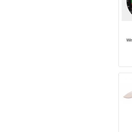
Wi
inkl.
mva.