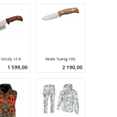
 Grizzly 12-R
Muela Tuareg-10G
inkl.
Pris
Pris
1 599,00
2 190,00
mva.
Kjøp
Kjøp