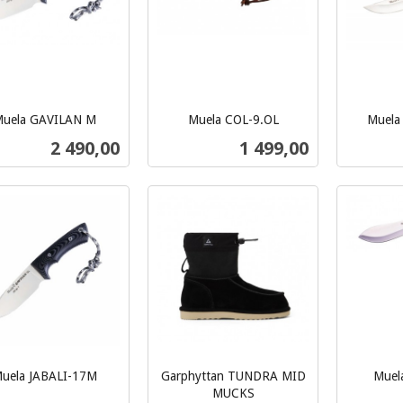
uela GAVILAN M
Muela COL-9.OL
Muela
inkl.
inkl.
Pris
Pris
2 490,00
1 499,00
mva.
mva.
Les mer
Les mer
uela JABALI-17M
Garphyttan TUNDRA MID
Muel
inkl.
MUCKS