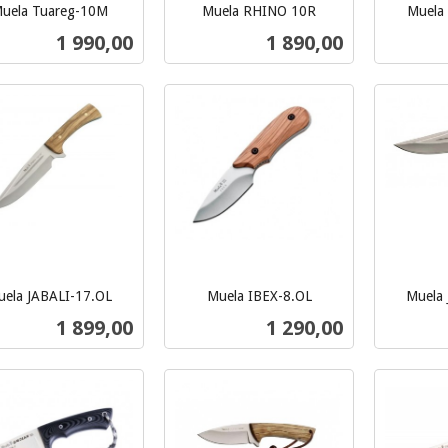
uela Tuareg-10M
Muela RHINO 10R
Muela
inkl.
inkl.
Pris
Pris
1 990,00
1 890,00
mva.
mva.
Kjøp
Kjøp
ela JABALI-17.OL
Muela IBEX-8.OL
Muela 
inkl.
inkl.
Pris
Pris
1 899,00
1 290,00
mva.
mva.
Les mer
Kjøp