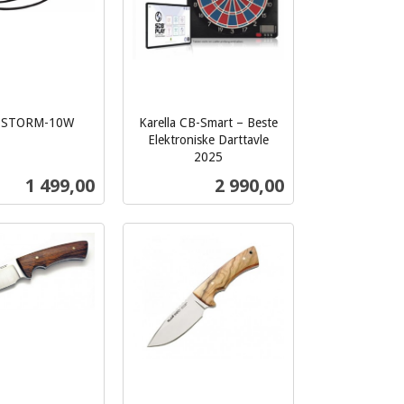
a STORM-10W
Karella CB-Smart – Beste
Elektroniske Darttavle
2025
inkl.
Pris
Pris
1 499,00
2 990,00
mva.
Kjøp
Kjøp