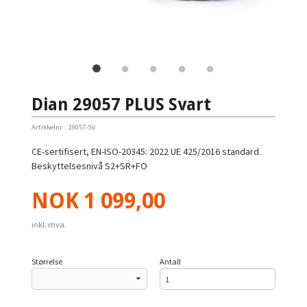
Dian 29057 PLUS Svart
Artikkelnr.:
29057-SV
CE-sertifisert, EN-ISO-20345: 2022 UE 425/2016 standard.
Beskyttelsesnivå S2+SR+FO
Pris
NOK
1 099,00
inkl. mva.
Størrelse
Antall