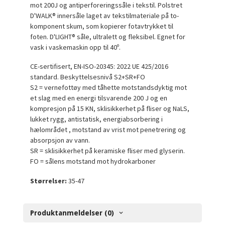
mot 200J og antiperforeringssåle i tekstil.
Polstret
D'WALK® innersåle laget av tekstilmateriale på to-
komponent skum, som kopierer fotavtrykket til
foten.
D'LIGHT® såle, ultralett og fleksibel.
Egnet for
vask i vaskemaskin opp til 40º.
CE-sertifisert, EN-ISO-20345: 2022 UE 425/2016
standard.
Beskyttelsesnivå S2+SR+FO
S2 = vernefottøy med tåhette motstandsdyktig mot
et slag med en energi tilsvarende 200 J og en
kompresjon på 15 KN, sklisikkerhet på fliser og NaLS,
lukket rygg, antistatisk, energiabsorbering i
hælområdet , motstand av vrist mot penetrering og
absorpsjon av vann.
SR = sklisikkerhet på keramiske fliser med glyserin.
FO = sålens motstand mot hydrokarboner
Størrelser:
35-47
Produktanmeldelser (0)