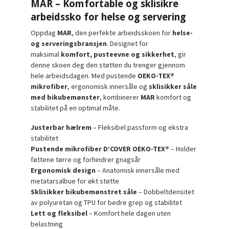
MAR – Komfortable og sklisikre
arbeidssko for helse og servering
Oppdag
MAR
, den perfekte arbeidsskoen for
helse-
og serveringsbransjen
. Designet for
maksimal
komfort, pusteevne og sikkerhet
, gir
denne skoen deg den støtten du trenger gjennom
hele arbeidsdagen. Med pustende
OEKO-TEX®
mikrofiber
, ergonomisk innersåle og
sklisikker såle
med bikubemønster
, kombinerer
MAR
komfort og
stabilitet på en optimal måte.
Justerbar hælrem
– Fleksibel passform og ekstra
stabilitet
Pustende mikrofiber D’COVER OEKO-TEX®
– Holder
føttene tørre og forhindrer gnagsår
Ergonomisk design
– Anatomisk innersåle med
metatarsalbue for økt støtte
Sklisikker bikubemønstret såle
– Dobbeltdensitet
av polyuretan og TPU for bedre grep og stabilitet
Lett og fleksibel
– Komfort hele dagen uten
belastning