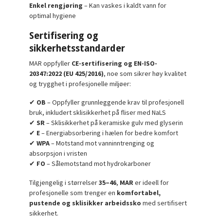
Enkel rengjøring
– Kan vaskes i kaldt vann for
optimal hygiene
Sertifisering og
sikkerhetsstandarder
MAR oppfyller
CE-sertifisering og EN-ISO-
20347:2022 (EU 425/2016)
, noe som sikrer høy kvalitet
og trygghet i profesjonelle miljøer:
✔
OB
– Oppfyller grunnleggende krav til profesjonell
bruk, inkludert sklisikkerhet på fliser med NaLS
✔
SR
– Sklisikkerhet på keramiske gulv med glyserin
✔
E
– Energiabsorbering i hælen for bedre komfort
✔
WPA
– Motstand mot vanninntrenging og
absorpsjon i vristen
✔
FO
– Sålemotstand mot hydrokarboner
Tilgjengelig i størrelser
35–46
,
MAR
er ideell for
profesjonelle som trenger en
komfortabel,
pustende og sklisikker arbeidssko
med sertifisert
sikkerhet.