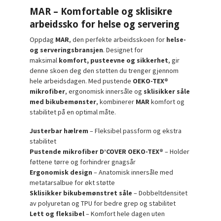
MAR – Komfortable og sklisikre
arbeidssko for helse og servering
Oppdag
MAR
, den perfekte arbeidsskoen for
helse-
og serveringsbransjen
. Designet for
maksimal
komfort, pusteevne og sikkerhet
, gir
denne skoen deg den støtten du trenger gjennom
hele arbeidsdagen. Med pustende
OEKO-TEX®
mikrofiber
, ergonomisk innersåle og
sklisikker såle
med bikubemønster
, kombinerer
MAR
komfort og
stabilitet på en optimal måte.
Justerbar hælrem
– Fleksibel passform og ekstra
stabilitet
Pustende mikrofiber D’COVER OEKO-TEX®
– Holder
føttene tørre og forhindrer gnagsår
Ergonomisk design
– Anatomisk innersåle med
metatarsalbue for økt støtte
Sklisikker bikubemønstret såle
– Dobbeltdensitet
av polyuretan og TPU for bedre grep og stabilitet
Lett og fleksibel
– Komfort hele dagen uten