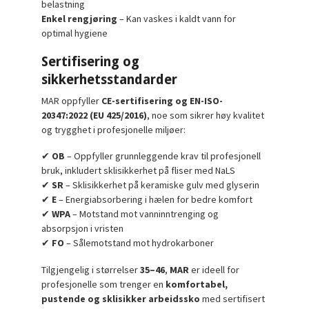
belastning
Enkel rengjøring
– Kan vaskes i kaldt vann for
optimal hygiene
Sertifisering og
sikkerhetsstandarder
MAR oppfyller
CE-sertifisering og EN-ISO-
20347:2022 (EU 425/2016)
, noe som sikrer høy kvalitet
og trygghet i profesjonelle miljøer:
✔
OB
– Oppfyller grunnleggende krav til profesjonell
bruk, inkludert sklisikkerhet på fliser med NaLS
✔
SR
– Sklisikkerhet på keramiske gulv med glyserin
✔
E
– Energiabsorbering i hælen for bedre komfort
✔
WPA
– Motstand mot vanninntrenging og
absorpsjon i vristen
✔
FO
– Sålemotstand mot hydrokarboner
Tilgjengelig i størrelser
35–46
,
MAR
er ideell for
profesjonelle som trenger en
komfortabel,
pustende og sklisikker arbeidssko
med sertifisert