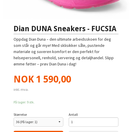
Dian DUNA Sneakers - FUCSIA
Oppdag Dian Duna – den ultimate arbeidsskoen for deg
som står og går mye! Med sklisikker såle, pustende
materiale og suveren komfort er den perfekt for
helsepersonell, renhold, servering og detaljhandel. Slipp
ømme føtter – prøv Dian Duna i dag!
Pris
NOK
1 590,00
inkl. mva.
På lager: 9 stk.
Størrelse
Antall