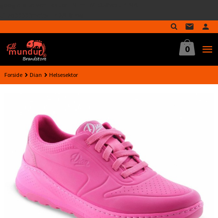
google-site-verification=MTmTWFOx8wptL4fMA-
Gå
GLzo33939meV5HLrI26F8nrwI
til
innholdet
0
Forside
Dian
Helsesektor