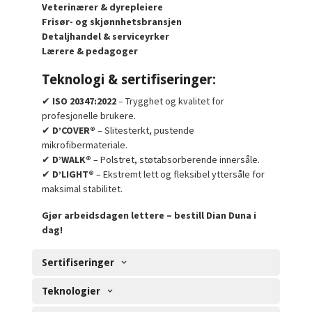
Veterinærer & dyrepleiere
Frisør- og skjønnhetsbransjen
Detaljhandel & serviceyrker
Lærere & pedagoger
Teknologi & sertifiseringer:
✔
ISO 20347:2022
– Trygghet og kvalitet for
profesjonelle brukere.
✔
D’COVER®
– Slitesterkt, pustende
mikrofibermateriale.
✔
D’WALK®
– Polstret, støtabsorberende innersåle.
✔
D’LIGHT®
– Ekstremt lett og fleksibel yttersåle for
maksimal stabilitet.
Gjør arbeidsdagen lettere – bestill Dian Duna i
dag!
Sertifiseringer
Teknologier