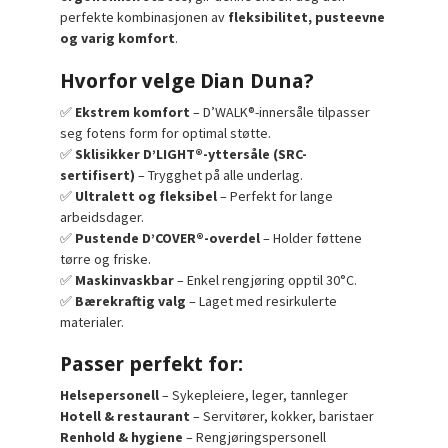
perfekte kombinasjonen av
fleksibilitet, pusteevne
og varig komfort
.
Hvorfor velge Dian Duna?
✅
Ekstrem komfort
– D’WALK®-innersåle tilpasser
seg fotens form for optimal støtte.
✅
Sklisikker D’LIGHT®-yttersåle (SRC-
sertifisert)
– Trygghet på alle underlag.
✅
Ultralett og fleksibel
– Perfekt for lange
arbeidsdager.
✅
Pustende D’COVER®-overdel
– Holder føttene
tørre og friske.
✅
Maskinvaskbar
– Enkel rengjøring opptil 30°C.
✅
Bærekraftig valg
– Laget med resirkulerte
materialer.
Passer perfekt for:
Helsepersonell
– Sykepleiere, leger, tannleger
Hotell & restaurant
– Servitører, kokker, baristaer
Renhold & hygiene
– Rengjøringspersonell