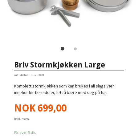
Briv Stormkjøkken Large
Artikkelnr.:
81-710018
Komplett stormkjøkken som kan brukes i all slags vær.
inneholder flere deler, lett å bære med seg på tur.
Pris
NOK
699,00
inkl. mva.
På lager: 9 stk.