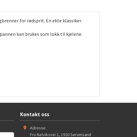
gbrenner for rødsprit. En ekte klassiker.
pannen kan brukes som lokk til kjelene.
Kontakt oss
Adresse
Fru Natviksvei 1
,
1920
Sørumsand