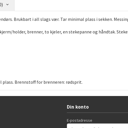
0)
endørs.
Brukbart i all slags vær. Tar minimal plass i sekken. Messin
kjerm/holder, brenner, to kjeler, en stekepanne og håndtak.
Steke
plass. Brennstoff for brenneren: rødsprit.
Din konto
E-postadresse