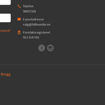
Telefon
90037203
E-postadresse
salg@fullmundur.no
passord?
Foretaksregisteret
913 316 592
Blogg