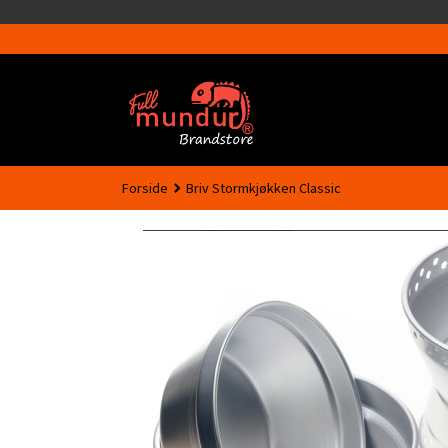
google-site-verification=MTmTWFOx8wptL4fMA-GLzo33939meV
Forside
Briv Stormkjøkken Classic