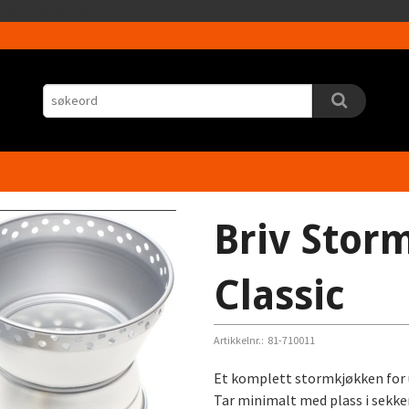
Gå
5HLrI26F8nrwI
til
innholdet
Briv Stor
Classic
Artikkelnr.:
81-710011
Et komplett stormkjøkken for u
Tar minimalt med plass i sekke