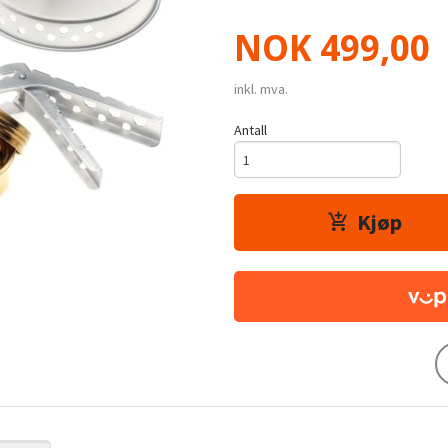
Pris
NOK
499,00
inkl. mva.
Antall
Kjøp