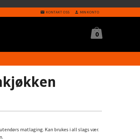
KONTAKT OSS
MIN KONTO
0
mkjøkken
tendørs matlaging. Kan brukes i all slags vær.
n.