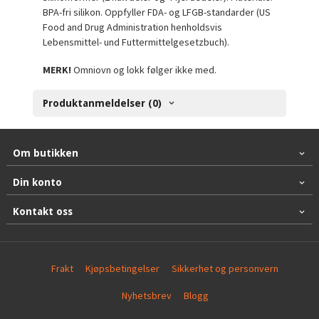
BPA-fri silikon. Oppfyller FDA- og LFGB-standarder (US
Food and Drug Administration henholdsvis
Lebensmittel- und Futtermittelgesetzbuch).
MERK!
Omniovn og lokk følger ikke med.
Produktanmeldelser (0)
Om butikken
Din konto
Kontakt oss
Frakt
Kjøpsbetingelser
Sikkerhet og personvern
Nyhetsbrev
Blogg