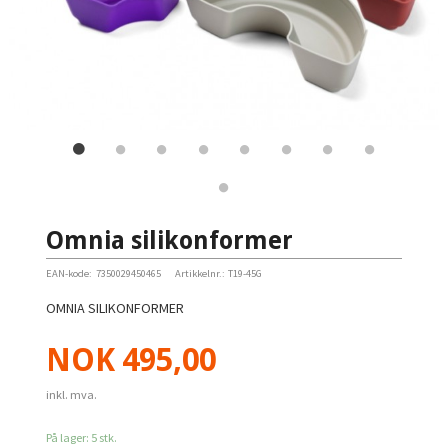
Omnia silikonformer
EAN-kode:
7350029450465
Artikkelnr.:
T19-45G
OMNIA SILIKONFORMER
Pris
NOK
495,00
inkl. mva.
På lager: 5 stk.