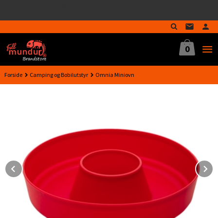
google-site-verification=MTmTWFOx8wptL4fMA-
Gå
GLzo33939meV5HLrI26F8nrwI
til
innholdet
0
Forside
Camping og Bobilutstyr
Omnia Miniovn
Prev
N