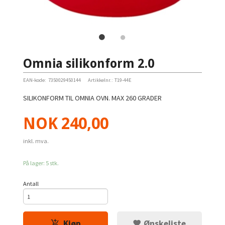
Omnia silikonform 2.0
EAN-kode:
7350029450144
Artikkelnr.:
T19-44E
SILIKONFORM TIL OMNIA OVN. MAX 260 GRADER
Pris
NOK
240,00
inkl. mva.
På lager: 5 stk.
Antall
Kjøp
Ønskeliste