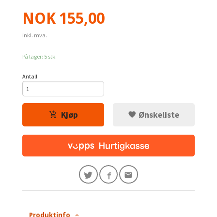
Pris
NOK
155,00
inkl. mva.
På lager: 5 stk.
Antall
Kjøp
Ønskeliste
Produktinfo