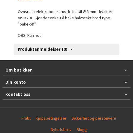
Ovnsrist i elektropolert rustfritt stål Ø 3 mm - kvalitet
AISI#201. Gjør det enkelt å bake halvstekt brød type
”bake-off”.
OBS! Kun rist!
Produktanmeldelser (0)
Om butikken
Din konto
Kontakt oss
Frakt
Kjøpsbetingelser
Sikkerhet og personvern
Nyhetsbrev
Blogg