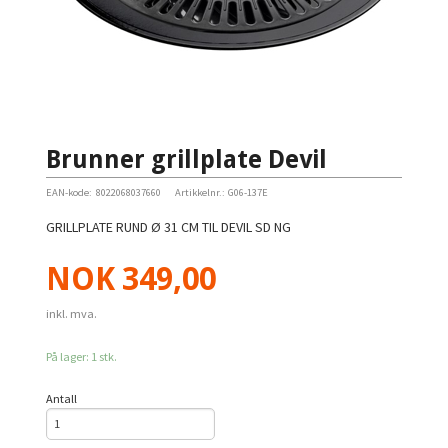
Brunner grillplate Devil
EAN-kode:
8022068037660
Artikkelnr.:
G06-137E
GRILLPLATE RUND Ø 31 CM TIL DEVIL SD NG
Pris
NOK
349,00
inkl. mva.
På lager: 1 stk.
Antall