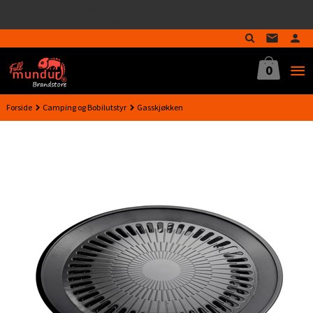
google-site-verification=MTmTWFOx8wptL4fMA-
Gå
GLzo33939meV5HLrI26F8nrwI
til
innholdet
0
Forside
Camping og Bobilutstyr
Gasskjøkken